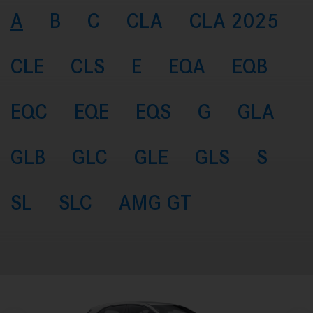
A
B
C
CLA
CLA 2025
CLE
CLS
E
EQA
EQB
EQC
EQE
EQS
G
GLA
GLB
GLC
GLE
GLS
S
SL
SLC
AMG GT